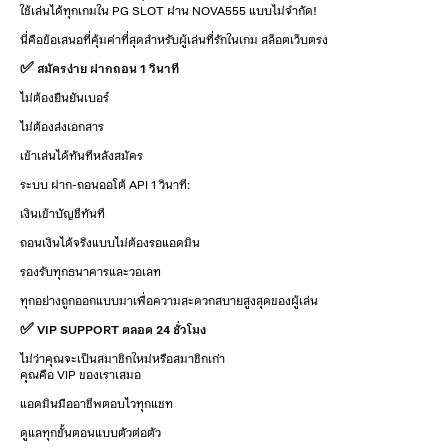
ใช้เล่นได้ทุกเกมใน PG SLOT ผ่าน NOVA555 แบบไม่จำกัด!
นี่คือข้อเสนอที่คุ้มค่าที่สุดสำหรับผู้เล่นที่รักในเกม สล็อตเว็บตรง
✅ สมัครง่าย ฝากถอน 1 วินาที
ไม่ต้องยืนยันเบอร์
ไม่ต้องส่งเอกสาร
เข้าเล่นได้ทันทีหลังสมัคร
ระบบ ฝาก-ถอนออโต้ API 1 วินาที:
เงินเข้าบัญชีทันที
ถอนเงินได้จริงแบบไม่ต้องรอแอดมิน
รองรับทุกธนาคารและวอเลท
ทุกอย่างถูกออกแบบมาเพื่อความสะดวกสบายสูงสุดของผู้เล่น
✅ VIP SUPPORT ตลอด 24 ชั่วโมง
ไม่ว่าคุณจะเป็นสมาชิกใหม่หรือสมาชิกเก่า
คุณคือ VIP ของเราเสมอ
แอดมินมืออาชีพตอบไวทุกแชท
ดูแลทุกขั้นตอนแบบตัวต่อตัว