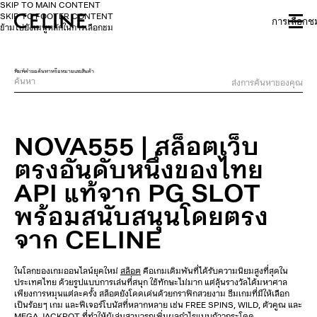
SKIP TO MAIN CONTENT
x
SKIP TO FOOTER CONTENT
การเลือกช
สมัครสมาชิก
เข้าสู่ระบบ
ข้ามไปยังเมนูหลักในการเลือกชม
พิมพ์คำขอค้นหาหรือหมายเลขสินค้า
ส่งการค้นหาของคุณ
NOVA555 | สล็อตเว็บ
ตรงอันดับหนึ่งของไทย
API แท้จาก PG SLOT
พร้อมสนับสนุนโดยตรง
จาก CELINE
ในโลกของเกมออนไลน์ยุคใหม่
สล็อต
คือเกมเดิมพันที่ได้รับความนิยมสูงที่สุดใน
ประเทศไทย ด้วยรูปแบบการเล่นที่สนุก ใช้ทักษะไม่มาก แต่ลุ้นรางวัลได้มหาศาล
เพียงการหมุนแต่ละครั้ง สล็อตยังโดดเด่นด้วยกราฟิกสวยงาม ธีมเกมที่มีให้เลือก
เป็นร้อย ๆ เกม และฟีเจอร์โบนัสที่หลากหลาย เช่น FREE SPINS, WILD, ตัวคูณ และ
MEGA JACKPOT ที่ทำให้ผู้เล่นสามารถเพิ่มผลกำไรแบบก้าวกระโดด